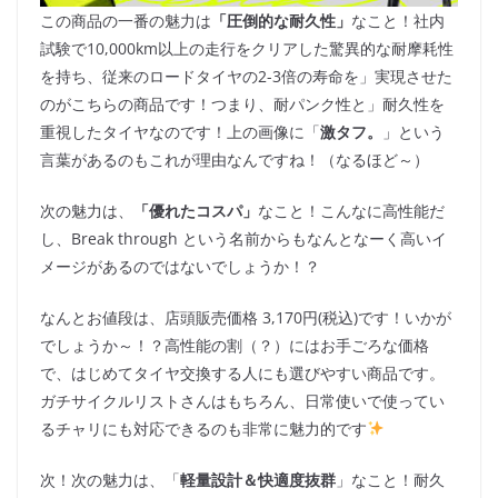
この商品の一番の魅力は
「圧倒的な耐久性」
なこと！社内
試験で10,000km以上の走行をクリアした驚異的な耐摩耗性
を持ち、従来のロードタイヤの2-3倍の寿命を」実現させた
のがこちらの商品です！つまり、耐パンク性と」耐久性を
重視したタイヤなのです！上の画像に「
激タフ。
」という
言葉があるのもこれが理由なんですね！（なるほど～）
次の魅力は、
「優れたコスパ」
なこと！こんなに高性能だ
し、Break through という名前からもなんとなーく高いイ
メージがあるのではないでしょうか！？
なんとお値段は、店頭販売価格 3,170円(税込)です！いかが
でしょうか～！？高性能の割（？）にはお手ごろな価格
で、はじめてタイヤ交換する人にも選びやすい商品です。
ガチサイクルリストさんはもちろん、日常使いで使ってい
るチャリにも対応できるのも非常に魅力的です
次！次の魅力は、「
軽量設計＆快適度抜群
」なこと！耐久