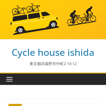
コ
ン
テ
ン
ツ
へ
ス
Cycle house ishida
キ
ッ
プ
東京都武蔵野市中町2-14-12