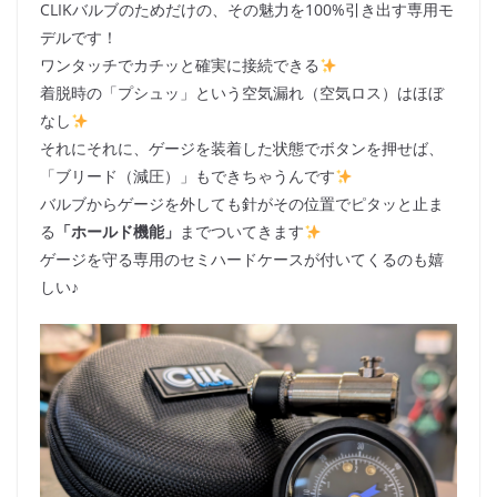
CLIKバルブのためだけの、その魅力を100%引き出す専用モ
デルです！
ワンタッチでカチッと確実に接続できる
着脱時の「プシュッ」という空気漏れ（空気ロス）はほぼ
なし
それにそれに、ゲージを装着した状態でボタンを押せば、
「ブリード（減圧）」もできちゃうんです
バルブからゲージを外しても針がその位置でピタッと止ま
る
「ホールド機能」
までついてきます
ゲージを守る専用のセミハードケースが付いてくるのも嬉
しい♪