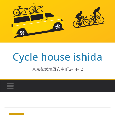
コ
ン
テ
ン
ツ
へ
ス
Cycle house ishida
キ
ッ
プ
東京都武蔵野市中町2-14-12