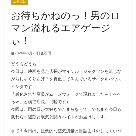
店長日記
お待ちかねのっ！男のロ
マン溢れるエアゲージ
ぃ！
2026年6月20日
石田
どうもどうも～
今日は、映画を見た店長がマイケル・ジャクソンを流しな
がらしゃくりあげ？を真似して叫んでいるサイクルハウス
イシダです。
「感化された店長がムーンウォークで現れました～！へへ
っｗ」と横で店長。（嘘です）
今回は、雨の日が大好きでたまらなくて、でもまた今日も
変わらず遅刻と眠気と闘うバイトがお届けします。
さて！今日は、圧倒的な空気流量と目詰まりのしにくいバ