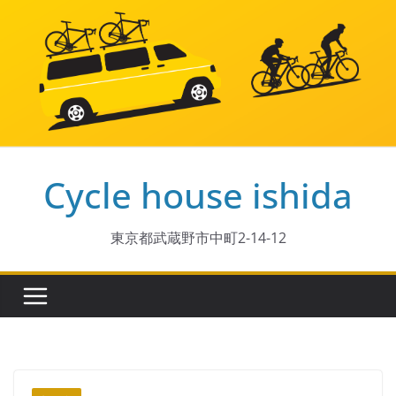
コ
ン
テ
ン
ツ
へ
ス
Cycle house ishida
キ
ッ
プ
東京都武蔵野市中町2-14-12