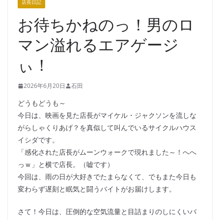
店長日記
お待ちかねのっ！男のロ
マン溢れるエアゲージ
ぃ！
2026年6月20日
石田
どうもどうも～
今日は、映画を見た店長がマイケル・ジャクソンを流しな
がらしゃくりあげ？を真似して叫んでいるサイクルハウス
イシダです。
「感化された店長がムーンウォークで現れました～！へへ
っｗ」と横で店長。（嘘です）
今回は、雨の日が大好きでたまらなくて、でもまた今日も
変わらず遅刻と眠気と闘うバイトがお届けします。
さて！今日は、圧倒的な空気流量と目詰まりのしにくいバ