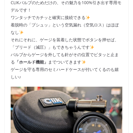
CLIKバルブのためだけの、その魅力を100%引き出す専用モ
デルです！
ワンタッチでカチッと確実に接続できる
着脱時の「プシュッ」という空気漏れ（空気ロス）はほぼ
なし
それにそれに、ゲージを装着した状態でボタンを押せば、
「ブリード（減圧）」もできちゃうんです
バルブからゲージを外しても針がその位置でピタッと止ま
る
「ホールド機能」
までついてきます
ゲージを守る専用のセミハードケースが付いてくるのも嬉
しい♪