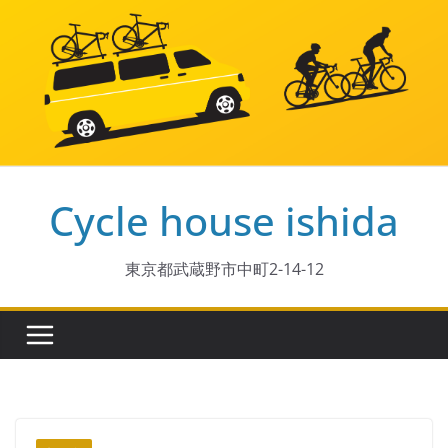
コ
ン
テ
ン
ツ
へ
ス
Cycle house ishida
キ
ッ
プ
東京都武蔵野市中町2-14-12