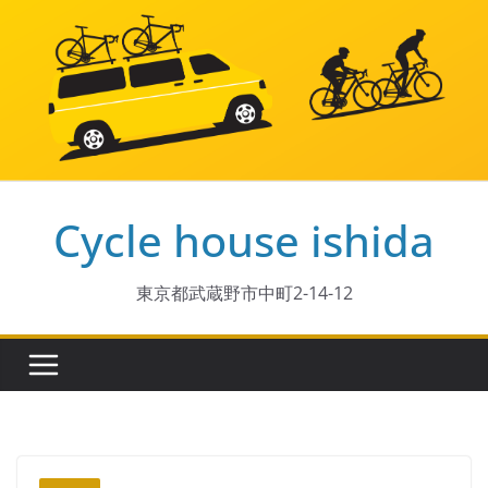
コ
ン
テ
ン
ツ
へ
ス
Cycle house ishida
キ
ッ
プ
東京都武蔵野市中町2-14-12