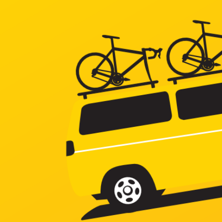
コ
ン
テ
ン
ツ
へ
ス
キ
ッ
プ