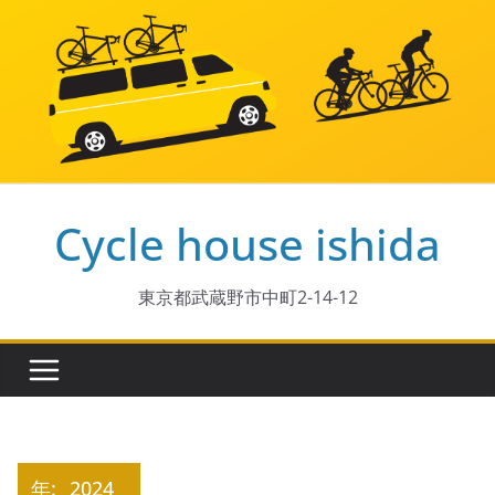
コ
ン
テ
ン
ツ
へ
ス
Cycle house ishida
キ
ッ
プ
東京都武蔵野市中町2-14-12
年:
2024