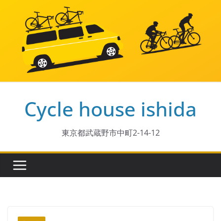
コ
ン
テ
ン
ツ
へ
ス
Cycle house ishida
キ
ッ
プ
東京都武蔵野市中町2-14-12