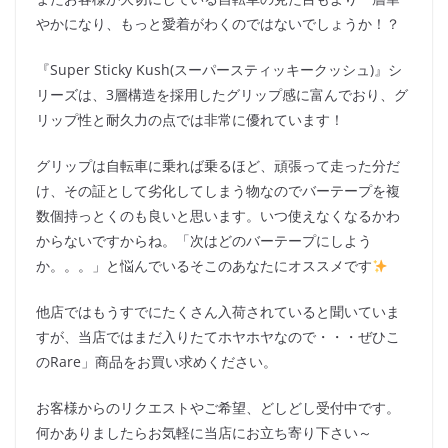
やかになり、もっと愛着がわくのではないでしょうか！？
『Super Sticky Kush(スーパースティッキークッシュ)』シ
リーズは、3層構造を採用したグリップ感に富んでおり、グ
リップ性と耐久力の点では非常に優れています！
グリップは自転車に乗れば乗るほど、頑張って走った分だ
け、その証として劣化してしまう物なのでバーテープを複
数個持っとくのも良いと思います。いつ使えなくなるかわ
からないですからね。「次はどのバーテープにしよう
か。。。」と悩んでいるそこのあなたにオススメです
他店ではもうすでにたくさん入荷されていると聞いていま
すが、当店ではまだ入りたてホヤホヤなので・・・ぜひこ
のRare」商品をお買い求めください。
お客様からのリクエストやご希望、どしどし受付中です。
何かありましたらお気軽に当店にお立ち寄り下さい～