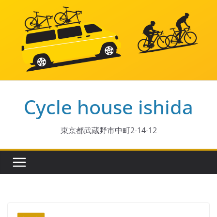
コ
ン
テ
ン
ツ
へ
ス
Cycle house ishida
キ
ッ
プ
東京都武蔵野市中町2-14-12