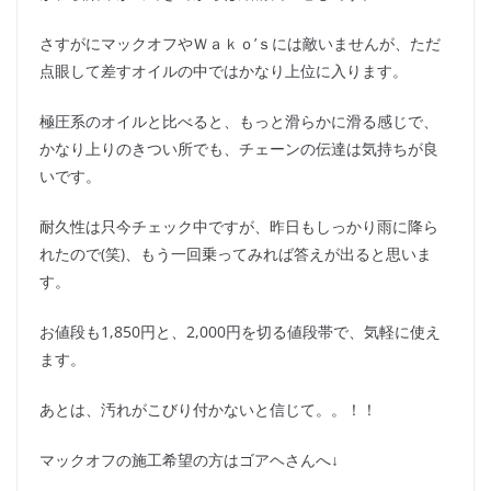
さすがにマックオフやＷａｋｏ’ｓには敵いませんが、ただ
点眼して差すオイルの中ではかなり上位に入ります。
極圧系のオイルと比べると、もっと滑らかに滑る感じで、
かなり上りのきつい所でも、チェーンの伝達は気持ちが良
いです。
耐久性は只今チェック中ですが、昨日もしっかり雨に降ら
れたので(笑)、もう一回乗ってみれば答えが出ると思いま
す。
お値段も1,850円と、2,000円を切る値段帯で、気軽に使え
ます。
あとは、汚れがこびり付かないと信じて。。！！
マックオフの施工希望の方はゴアヘさんへ↓