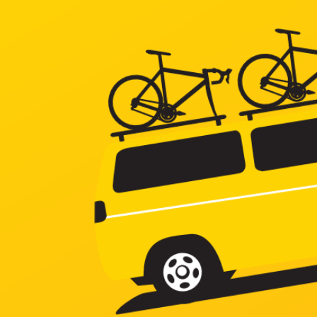
コ
ン
テ
ン
ツ
へ
ス
キ
ッ
プ