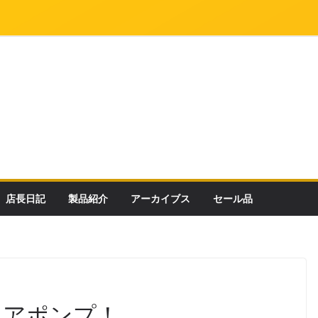
店長日記
製品紹介
アーカイブス
セール品
ロアポンプ！