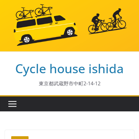
コ
ン
テ
ン
ツ
へ
ス
Cycle house ishida
キ
ッ
プ
東京都武蔵野市中町2-14-12