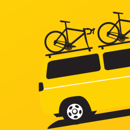
コ
ン
テ
ン
ツ
へ
ス
キ
ッ
プ