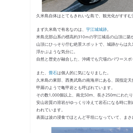
久米島自体はとてもきれいな島で、観光化がすすむ
まず久米島で有名なのは、
宇江城城跡
。
米島北部山系の標高約310ｍの宇江城岳の山頂に築
山頂にひっそり佇む絶景スポットで、城跡からは久
浮かぶような気分に。
自然と歴史が融合した、沖縄でも穴場のパワースポ
また、
畳石
は個人的に気になりました。
久米島の東部、西奥武島の南海岸にある、国指定天
甲羅のようで亀甲岩とも呼ばれています。
その数1,000個以上、南北50m、長さ250mにわ
安山岩質の溶岩がゆっくり冷えて岩石になる時に割
われています。
表面は波の浸食でほとんど平坦になっていて、まさ