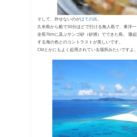
そして、外せないのが
はての浜
。
久米島から船で30分ほどで行ける無人島で、東洋
全長7kmに及ぶサンゴ砂（砂洲）でできた島。 隆
する海の色とのコントラストが美しいです。
CMとかにもよく起用されている場所みたいですよ