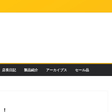
店長日記
製品紹介
アーカイブス
セール品
ト！