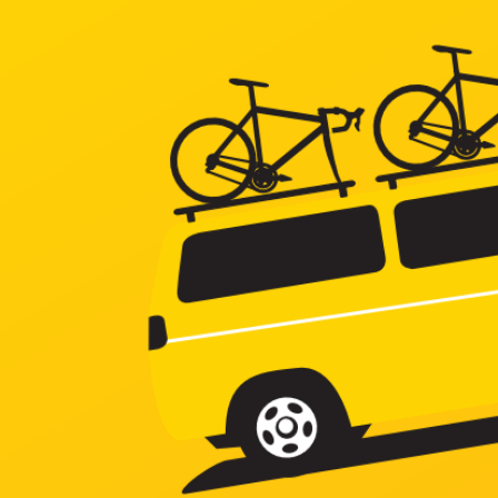
コ
ン
テ
ン
ツ
へ
ス
キ
ッ
プ