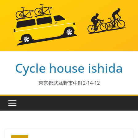
コ
ン
テ
ン
ツ
へ
ス
Cycle house ishida
キ
ッ
プ
東京都武蔵野市中町2-14-12