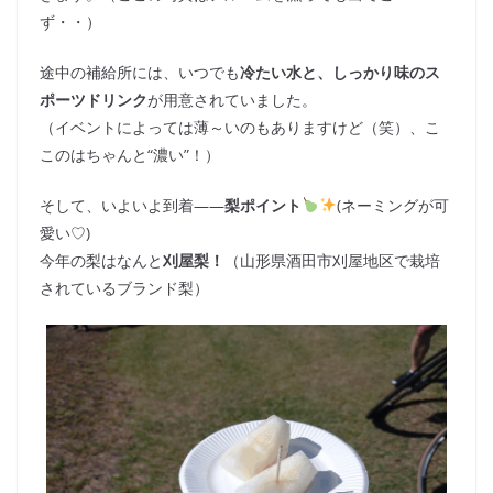
ず・・）
途中の補給所には、いつでも
冷たい水と、しっかり味のス
ポーツドリンク
が用意されていました。
（イベントによっては薄～いのもありますけど（笑）、こ
このはちゃんと“濃い”！）
そして、いよいよ到着――
梨ポイント
(ネーミングが可
愛い♡)
今年の梨はなんと
刈屋梨！
（山形県酒田市刈屋地区で栽培
されているブランド梨）