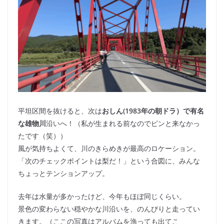
平坦区間を抜けると、次は
おしん(1983年の朝ドラ）で有名
な雄物川
沿いへ！（私が生まれる前なのでピンと来なかっ
たです（笑））
風が気持ちよくて、川のきらめきが最高のロケーション。
「次のチェックポイントは梨だ！」という合図に、みんな
ちょっとテンションアップ。
去年は水量が多かったけど、今年もほぼ同じくらい。
景色の変わらない穏やかな川沿いを、のんびりと走ってい
きます。（ここの写真はアルバムを漁っても出てこ