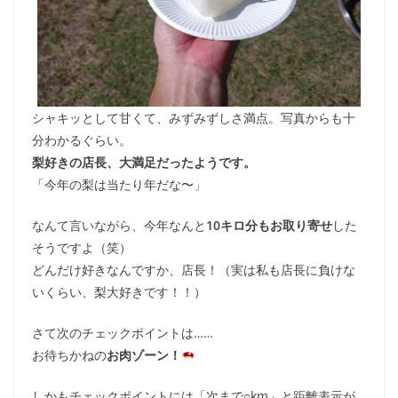
シャキッとして甘くて、みずみずしさ満点。写真からも十
分わかるぐらい。
梨好きの店長、大満足だったようです。
「今年の梨は当たり年だな〜」
なんて言いながら、今年なんと
10キロ分もお取り寄せ
した
そうですよ（笑）
どんだけ好きなんですか、店長！（実は私も店長に負けな
いくらい、梨大好きです！！）
さて次のチェックポイントは……
お待ちかねの
お肉ゾーン！
しかもチェックポイントには「次まで○km」と距離表示が