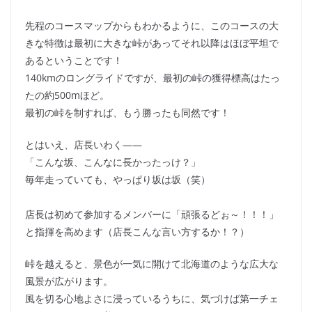
先程のコースマップからもわかるように、このコースの大
きな特徴は最初に大きな峠があってそれ以降はほぼ平坦で
あるということです！
140kmのロングライドですが、最初の峠の獲得標高はたっ
たの約500mほど。
最初の峠を制すれば、もう勝ったも同然です！
とはいえ、店長いわく――
「こんな坂、こんなに長かったっけ？」
毎年走っていても、やっぱり坂は坂（笑）
店長は初めて参加するメンバーに「頑張るどぉ～！！！」
と指揮を高めます（店長こんな言い方するか！？）
峠を越えると、景色が一気に開けて北海道のような広大な
風景が広がります。
風を切る心地よさに浸っているうちに、気づけば第一チェ