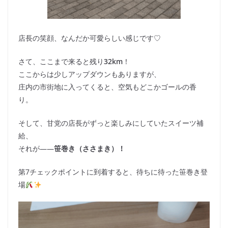
店長の笑顔、なんだか可愛らしい感じです♡
さて、ここまで来ると残り
32km
！
ここからは少しアップダウンもありますが、
庄内の市街地に入ってくると、空気もどこかゴールの香
り。
そして、甘党の店長がずっと楽しみにしていたスイーツ補
給、
それが――
笹巻き（ささまき）！
第7チェックポイントに到着すると、待ちに待った笹巻き登
場