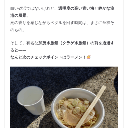
白い砂浜ではないけれど、
透明度の高い青い海
と
静かな漁
港の風景
。
潮の香りを感じながらペダルを回す時間は、まさに至福そ
のもの。
そして、有名な
加茂水族館（クラゲ水族館）の前を通過す
ると――
なんと次のチェックポイントはラーメン！