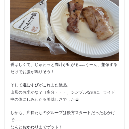
香ばしくて、じゅわっと肉汁が広がる……うーん、想像する
だけでお腹が鳴りそう！
そして
塩むすび
がこれまた絶品。
山形のお米かな？（多分・・・）シンプルなのに、ライド
中の体にしみわたる美味しさでした
しかも、店長たちのグループは後方スタートだったおかげ
で――
なんと
おかわり
までゲット！