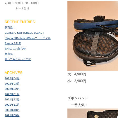
定休日 : 火曜日、第三水曜日
レース当日
RECENT ENTRIES
新商品！
CLASSIC SOFTSHELL JACKET
Rapha 08Autumn-Winterニューモデル
Rapha SALE
お休みのお知らせ
新商品！
乗ってみたかったので
ARCHIVES
大 4,900円
2022年04月
小 3,900円
2022年03月
2022年02月
2022年01月
ズボンバンド
2021年12月
一番人気！
2021年11月
2021年10月
2021年09月