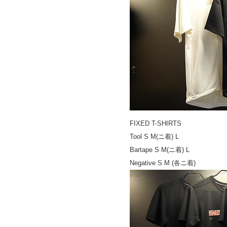
FIXED T-SHIRTS
Tool S M(ニ着) L
Bartape S M(ニ着) L
Negative S M (各ニ着)