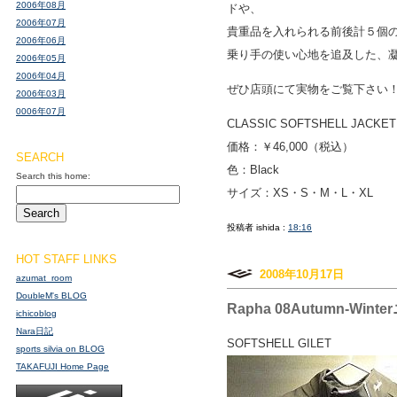
2006年08月
ドや、
2006年07月
貴重品を入れられる前後計５個
2006年06月
乗り手の使い心地を追及した、
2006年05月
2006年04月
ぜひ店頭にて実物をご覧下さい
2006年03月
0006年07月
CLASSIC SOFTSHELL JACKET
価格：￥46,000（税込）
SEARCH
色：Black
Search this home:
サイズ：XS・S・M・L・XL
投稿者 ishida :
18:16
HOT STAFF LINKS
2008年10月17日
azumat_room
DoubleM's BLOG
Rapha 08Autumn-Win
ichicoblog
Nara日記
SOFTSHELL GILET
sports silvia on BLOG
TAKAFUJI Home Page