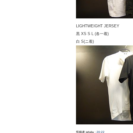
LIGHTWEIGHT JERSEY
黒 XS S L (各一着)
白 S(ニ着)
投稿者 ishida :
20:22