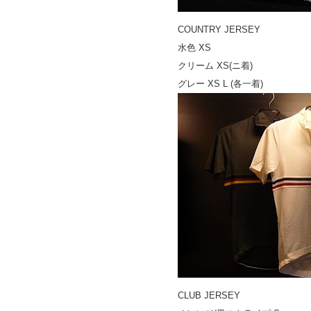
COUNTRY JERSEY
水色 XS
クリーム XS(ニ着)
グレー XS L (各一着)
CLUB JERSEY