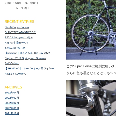
定休日 : 火曜日、第三水曜日
レース当日
RECENT ENTRIES
Cinelli Super Corasa
GIANT TCR ADVANCED 2
R55C3 for カーボンリム
Rapha 冬物セール！
お休みのお知らせ
【shimano】DURA-ACE Di2 SW-7972
Rapha 2011 Spring and Summer
SwiftCarbon
このSuper Corsaは格別に細
【SHIMANO】 オーバーホール用ワイヤー
さらに色も黒となるととてもシ
RIDLEY COMPACT
ARCHIVES
2022年04月
2022年03月
2022年02月
2022年01月
2021年12月