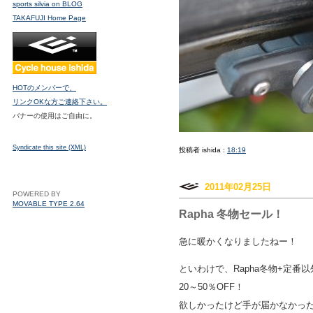
sports silvia on BLOG
TAKAFUJI Home Page
HOTのメンバーで、
リンクOKな方ご連絡下さい。
バナーの使用はご自由に。
Syndicate this site (XML)
投稿者 ishida :
18:19
2011年02月25日
POWERED BY
MOVABLE TYPE 2.64
Rapha 冬物セール！
急に暖かくなりましたねー！
といわけで、Rapha冬物+定番
20～50％OFF！
欲しかったけど手が届かなかっ