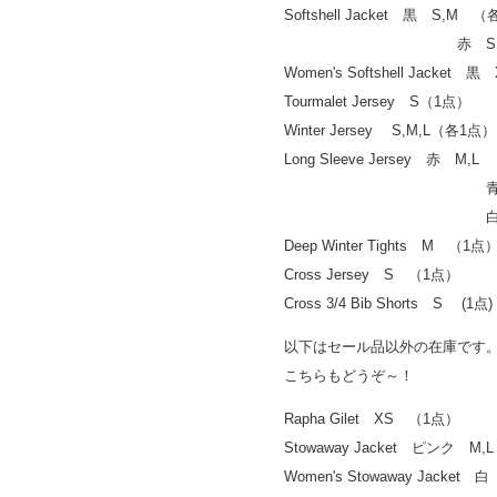
Softshell Jacket 黒 S,M
赤 S,M （
Women's Softshell Jacke
Tourmalet Jersey S（1点）
Winter Jersey S,M,L（各1
Long Sleeve Jersey 赤 M
青 S,M 
白 M （
Deep Winter Tights M （1
Cross Jersey S （1点）
Cross 3/4 Bib Shorts S (1
以下はセール品以外の在庫です
こちらもどうぞ～！
Rapha Gilet XS （1点）
Stowaway Jacket ピンク 
Women's Stowaway Jacke