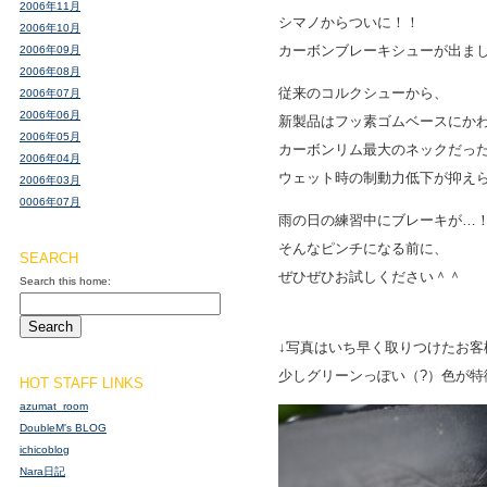
2006年11月
シマノからついに！！
2006年10月
カーボンブレーキシューが出ま
2006年09月
2006年08月
従来のコルクシューから、
2006年07月
2006年06月
新製品はフッ素ゴムベースにか
2006年05月
カーボンリム最大のネックだっ
2006年04月
ウェット時の制動力低下が抑え
2006年03月
0006年07月
雨の日の練習中にブレーキが…
そんなピンチになる前に、
SEARCH
ぜひぜひお試しください＾＾
Search this home:
↓写真はいち早く取りつけたお客
少しグリーンっぽい（?）色が特
HOT STAFF LINKS
azumat_room
DoubleM's BLOG
ichicoblog
Nara日記