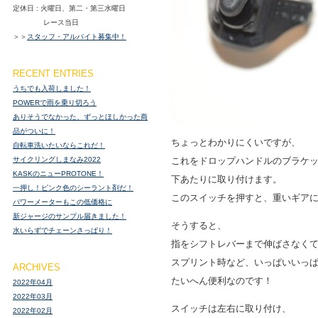
定休日 : 火曜日、第二・第三水曜日
レース当日
＞＞
スタッフ・アルバイト募集中！
RECENT ENTRIES
うちでも入荷しました！
POWERで雨を乗り切ろう
ありそうでなかった、ずっとほしかった商
品がついに！
ちょっとわかりにくいですが、
自転車洗いたいならこれだ！
サイクリングしまなみ2022
これをドロップハンドルのブラケ
KASKのニューPROTONE！
下あたりに取り付けます。
一押し！ピンク色のシーラント剤だ！
このスイッチを押すと、重いギア
パワーメーターもこの低価格に
新ジャージのサンプル届きました！
そうすると、
水いらずでチェーンさっぱり！
指をシフトレバーまで伸ばさなく
スプリント時など、いっぱいいっ
ARCHIVES
たいへん便利なのです！
2022年04月
2022年03月
スイッチは左右に取り付け、
2022年02月