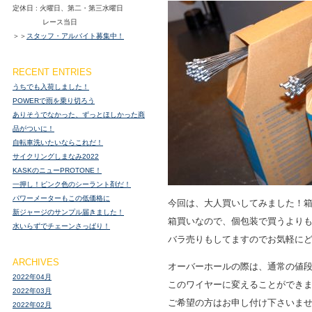
定休日 : 火曜日、第二・第三水曜日
レース当日
＞＞
スタッフ・アルバイト募集中！
RECENT ENTRIES
うちでも入荷しました！
POWERで雨を乗り切ろう
ありそうでなかった、ずっとほしかった商
品がついに！
自転車洗いたいならこれだ！
サイクリングしまなみ2022
KASKのニューPROTONE！
一押し！ピンク色のシーラント剤だ！
パワーメーターもこの低価格に
今回は、大人買いしてみました！箱
新ジャージのサンプル届きました！
箱買いなので、個包装で買うよりも
水いらずでチェーンさっぱり！
バラ売りもしてますのでお気軽にど
ARCHIVES
オーバーホールの際は、通常の値段に
2022年04月
このワイヤーに変えることができ
2022年03月
ご希望の方はお申し付け下さいませ
2022年02月