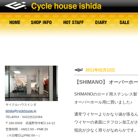
2011年02月12日
【SHIMANO】 オーバー
SHIMANOのロード用ステンレス
オーバーホール用に買いました♪
サイクルハウスイシダ
ishida@cyclehouse.jp
通常ワイヤーよりかなり値が張る
TEL&FAX : 0422(52)2384
ワイヤーの表面にテフロン加工が
〒180-0006 武蔵野市中町2-14-12
営業時間：AM12:00～PM8:30
抵抗が少なく滑りがなめらかです
（※日曜日はPM2:00～）