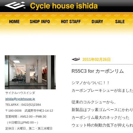
2011年02月26日
R55C3 for カーボンリム
シマノからついに！！
カーボンブレーキシューが出まし
サイクルハウスイシダ
ishida@cyclehouse.jp
従来のコルクシューから、
TEL&FAX : 0422(52)2384
新製品はフッ素ゴムベースにかわ
〒180-0006 武蔵野市中町2-14-12
営業時間：AM12:00～PM8:30
カーボンリム最大のネックだった
（※日曜日はPM2:00～）
ウェット時の制動力低下が抑えら
定休日 : 火曜日、第二・第三水曜日