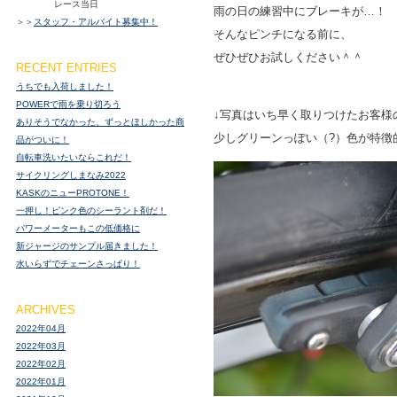
レース当日
雨の日の練習中にブレーキが…！
＞＞
スタッフ・アルバイト募集中！
そんなピンチになる前に、
ぜひぜひお試しください＾＾
RECENT ENTRIES
うちでも入荷しました！
POWERで雨を乗り切ろう
↓写真はいち早く取りつけたお客様
ありそうでなかった、ずっとほしかった商
少しグリーンっぽい（?）色が特徴
品がついに！
自転車洗いたいならこれだ！
サイクリングしまなみ2022
KASKのニューPROTONE！
一押し！ピンク色のシーラント剤だ！
パワーメーターもこの低価格に
新ジャージのサンプル届きました！
水いらずでチェーンさっぱり！
ARCHIVES
2022年04月
2022年03月
2022年02月
2022年01月