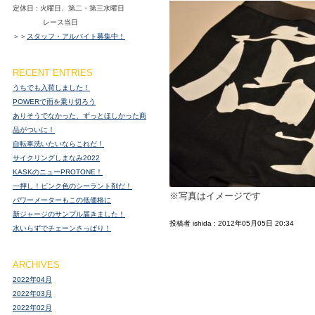
定休日 : 火曜日、第二・第三水曜日
レース当日
＞＞
スタッフ・アルバイト募集中！
RECENT ENTRIES
うちでも入荷しました！
POWERで雨を乗り切ろう
ありそうでなかった、ずっとほしかった商
品がついに！
自転車洗いたいならこれだ！
サイクリングしまなみ2022
KASKのニューPROTONE！
一押し！ピンク色のシーラント剤だ！
※写真はイメージです
パワーメーターもこの低価格に
新ジャージのサンプル届きました！
投稿者 ishida : 2012年05月05日 20:34
水いらずでチェーンさっぱり！
ARCHIVES
2022年04月
2022年03月
2022年02月