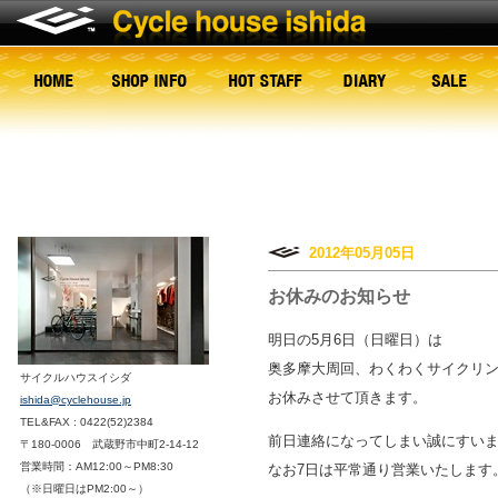
2012年05月05日
お休みのお知らせ
明日の5月6日（日曜日）は
奥多摩大周回、わくわくサイクリ
サイクルハウスイシダ
お休みさせて頂きます。
ishida@cyclehouse.jp
TEL&FAX : 0422(52)2384
前日連絡になってしまい誠にすい
〒180-0006 武蔵野市中町2-14-12
営業時間：AM12:00～PM8:30
なお7日は平常通り営業いたします
（※日曜日はPM2:00～）