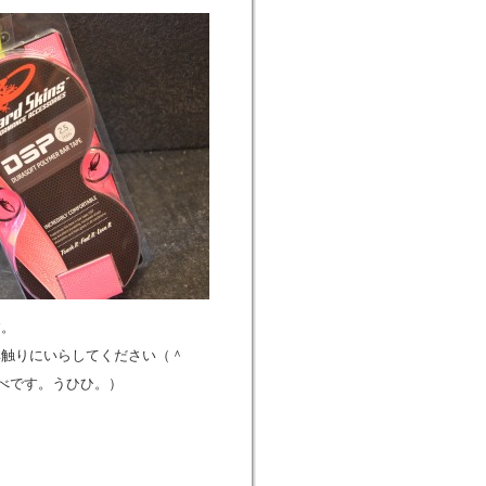
す。
非触りにいらしてください（＾
すべです。うひひ。）