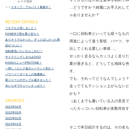
レース当日
…どうですか？綺麗にお手入れし
＞＞
スタッフ・アルバイト募集中！
ゃありませんか？
RECENT ENTRIES
うちでも入荷しました！
一口に自転車といっても様々なも
POWERで雨を乗り切ろう
ありそうでなかった、ずっとほしかった商
用途によって違う形状、パーツ、
品がついに！
出してくれる愛しい車体…。
自転車洗いたいならこれだ！
せっかく走るならカッコよく走り
サイクリングしまなみ2022
KASKのニューPROTONE！
夏が過ぎると、どうしても地味な
一押し！ピンク色のシーラント剤だ！
す。
パワーメーターもこの低価格に
でも、それってどうなんでしょう
新ジャージのサンプル届きました！
走っててもテンション上がらない
水いらずでチェーンさっぱり！
かも？
ARCHIVES
（あくまでも書いている人の意見
2022年04月
ったカッコいい自転車が多数存在
2022年03月
2022年02月
2022年01月
そこで本日紹介するのは、その名もDSP