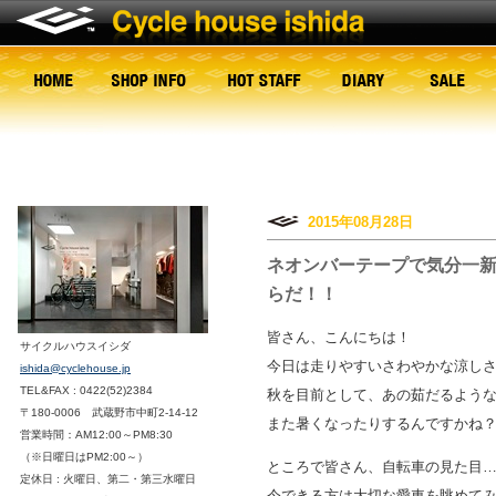
2015年08月28日
ネオンバーテープで気分一
らだ！！
皆さん、こんにちは！
サイクルハウスイシダ
今日は走りやすいさわやかな涼し
ishida@cyclehouse.jp
TEL&FAX : 0422(52)2384
秋を目前として、あの茹だるよう
〒180-0006 武蔵野市中町2-14-12
また暑くなったりするんですかね
営業時間：AM12:00～PM8:30
（※日曜日はPM2:00～）
ところで皆さん、自転車の見た目
定休日 : 火曜日、第二・第三水曜日
今できる方は大切な愛車を眺めて