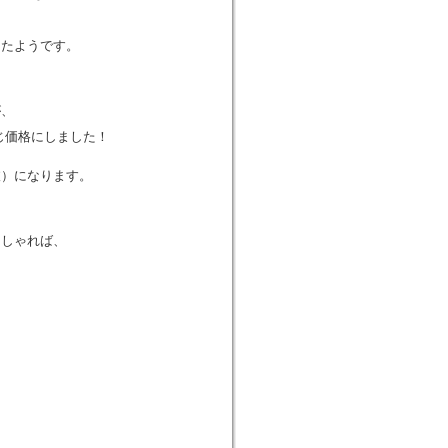
出たようです。
が、
同じ価格にしました！
税抜）になります。
っしゃれば、