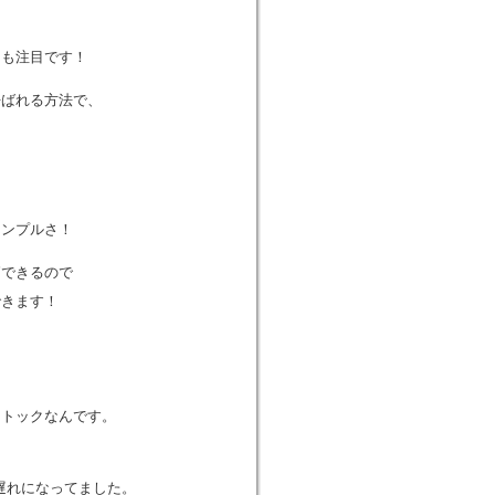
にも注目です！
呼ばれる方法で、
を
シンプルさ！
節できるので
できます！
＞
ストックなんです。
遅れになってました。