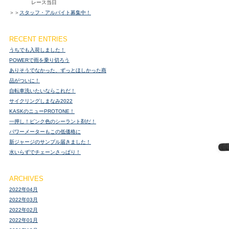
レース当日
＞＞
スタッフ・アルバイト募集中！
RECENT ENTRIES
うちでも入荷しました！
POWERで雨を乗り切ろう
ありそうでなかった、ずっとほしかった商
品がついに！
自転車洗いたいならこれだ！
サイクリングしまなみ2022
KASKのニューPROTONE！
一押し！ピンク色のシーラント剤だ！
パワーメーターもこの低価格に
新ジャージのサンプル届きました！
水いらずでチェーンさっぱり！
ARCHIVES
2022年04月
2022年03月
2022年02月
2022年01月