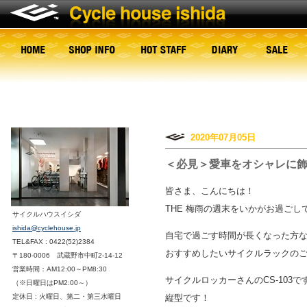
2020年07月05日
＜必見＞愛車をオシャレに
皆さま、こんにちは！
THE 梅雨の週末をいかがお過ごし
サイクルハウスイシダ
ishida@cyclehouse.jp
自宅で過ごす時間が長くなった方
TEL&FAX : 0422(52)2384
おすすめしたいサイクルラックの
〒180-0006 武蔵野市中町2-14-12
営業時間：AM12:00～PM8:30
サイクルロッカーさんのCS-103で
（※日曜日はPM2:00～）
定休日 : 火曜日、第二・第三水曜日
縦型です！