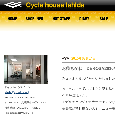
2015年08月14日
お待ちかね、DEROSA201
みなさま大変お待たせいたしまし
サイクルハウスイシダ
あちらこちらでポツポツと姿を見
ishida@cyclehouse.jp
2016年度モデル。
TEL&FAX : 0422(52)2384
モデルチェンジやカラーチェンジ
〒180-0006 武蔵野市中町2-14-12
営業時間：AM12:00～PM8:30
高揚感が禁じ得ないのも、ニュー
（※日曜日はPM2:00～）