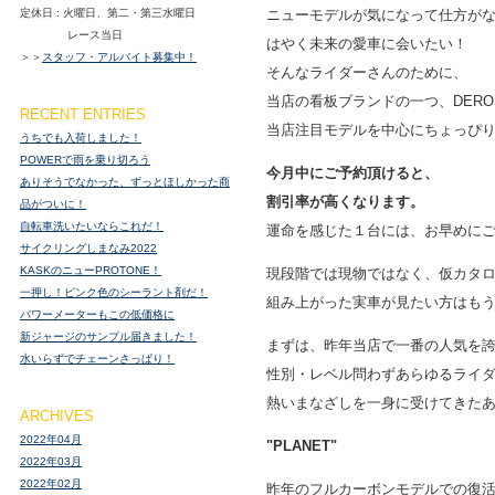
定休日 : 火曜日、第二・第三水曜日
ニューモデルが気になって仕方が
レース当日
はやく未来の愛車に会いたい！
＞＞
スタッフ・アルバイト募集中！
そんなライダーさんのために、
当店の看板ブランドの一つ、DEROS
RECENT ENTRIES
当店注目モデルを中心にちょっぴ
うちでも入荷しました！
POWERで雨を乗り切ろう
今月中にご予約頂けると、
ありそうでなかった、ずっとほしかった商
割引率が高くなります。
品がついに！
自転車洗いたいならこれだ！
運命を感じた１台には、お早めに
サイクリングしまなみ2022
KASKのニューPROTONE！
現段階では現物ではなく、仮カタ
一押し！ピンク色のシーラント剤だ！
組み上がった実車が見たい方はも
パワーメーターもこの低価格に
新ジャージのサンプル届きました！
まずは、昨年当店で一番の人気を
水いらずでチェーンさっぱり！
性別・レベル問わずあらゆるライ
熱いまなざしを一身に受けてきた
ARCHIVES
2022年04月
"PLANET"
2022年03月
2022年02月
昨年のフルカーボンモデルでの復