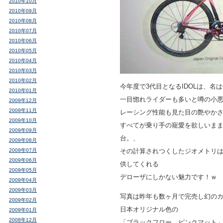
2010年10月
2010年09月
2010年08月
2010年07月
2010年06月
2010年05月
2010年04月
2010年03月
2010年02月
今年度で3代目となるIDOLは、名
2010年01月
一目惚れライダーも多いと噂の小
2009年12月
2009年11月
レーシング性能も見た目の艶やか
2009年10月
すべてが乗り手の寵愛を欲しいま
2009年09月
台。、
2009年08月
2009年07月
その計算されつくしたジオメトリ
2009年06月
供してくれる
2009年05月
デローザにしかない魅力です！ｗ
2009年04月
2009年03月
写真は昨年も数ヶ月で完売し幻の
2009年02月
日本オリジナル色の
2009年01月
2008年12月
「ブラックフロー ピンクマット