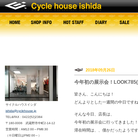
2018年09月26日
今年初の展示会！LOOK785
皆さん、こんにちは！
どんよりとした一週間の中日ですね(
サイクルハウスイシダ
ishida@cyclehouse.jp
そんな今日、店長は、
TEL&FAX : 0422(52)2384
今年初の展示会に行ってきました
〒180-0006 武蔵野市中町2-14-12
営業時間：AM12:00～PM8:30
滞在時間は、、僅かだったようですが
（※日曜日はPM2:00～）