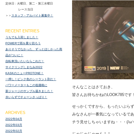
定休日 : 火曜日、第二・第三水曜日
レース当日
＞＞
スタッフ・アルバイト募集中！
RECENT ENTRIES
うちでも入荷しました！
POWERで雨を乗り切ろう
ありそうでなかった、ずっとほしかった商
品がついに！
自転車洗いたいならこれだ！
サイクリングしまなみ2022
KASKのニューPROTONE！
一押し！ピンク色のシーラント剤だ！
パワーメーターもこの低価格に
そんなことはさておき、
新ジャージのサンプル届きました！
皆さんお待ちかねのLOOK785です
水いらずでチェーンさっぱり！
せっかくですから、もったいぶら
ARCHIVES
みなさんが一番気になっているで
2022年04月
チラ見せしちゃいますね・・・(/ω＼
2022年03月
2022年02月
じゃじゃじゃーん！！