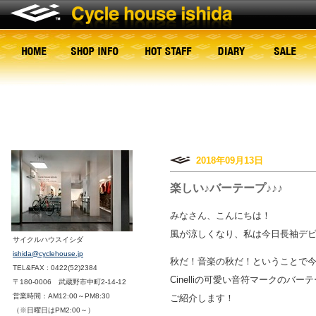
2018年09月13日
楽しい♪バーテープ♪♪♪
みなさん、こんにちは！
風が涼しくなり、私は今日長袖デビュ
サイクルハウスイシダ
ishida@cyclehouse.jp
秋だ！音楽の秋だ！ということで
TEL&FAX : 0422(52)2384
Cinelliの可愛い音符マークのバーテ
〒180-0006 武蔵野市中町2-14-12
営業時間：AM12:00～PM8:30
ご紹介します！
（※日曜日はPM2:00～）