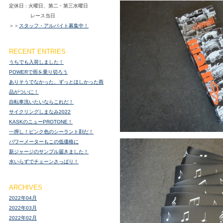
定休日 : 火曜日、第二・第三水曜日
レース当日
＞＞
スタッフ・アルバイト募集中！
RECENT ENTRIES
うちでも入荷しました！
POWERで雨を乗り切ろう
ありそうでなかった、ずっとほしかった商
品がついに！
自転車洗いたいならこれだ！
サイクリングしまなみ2022
KASKのニューPROTONE！
一押し！ピンク色のシーラント剤だ！
パワーメーターもこの低価格に
新ジャージのサンプル届きました！
水いらずでチェーンさっぱり！
ARCHIVES
2022年04月
2022年03月
2022年02月